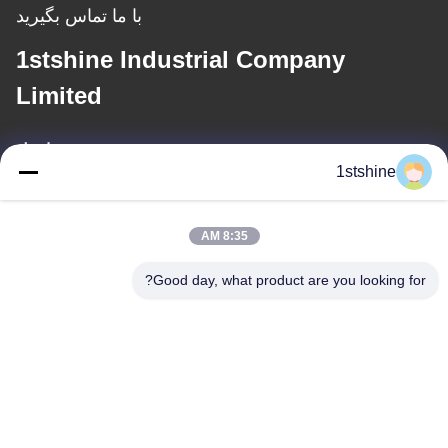
با ما تماس بگیرید
1stshine Industrial Company
Limited
ایمیل
1stshine
oprta@1stshine.com
8:35 AM
آدرس ما
Good day, what product are you looking for?
آدرس
شماره 126، خیابان ژونگ هنگ، روستای بائویو، شهر هنگلان، شهر
ژونگشان، استان گوانگدونگ، چین
تلفن
86--18126432925