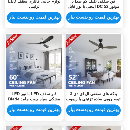
فن سقفی LED کم صدا با
لوازم جانبی فانتزی سقف LED
موتور DC 52 اینچی با نور قابل
تزئینی
تنظیم و 3 رنگ قابل تغییر
بهترین قیمت رو بدست بیار
بهترین قیمت رو بدست بیار
پنکه های سقفی ال ای دی 3
فنر سقف LED با نور LED
تیغه چوبی ساده تزئینی با ریموت
مشکی سیاه چوب جامد Blade
کنترل
DC Motor
بهترین قیمت رو بدست بیار
بهترین قیمت رو بدست بیار