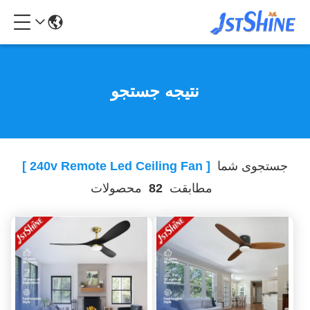
نتیجه جستجو
جستجوی شما
[ 240v Remote Led Ceiling Fan ]
مطابقت
82
محصولات