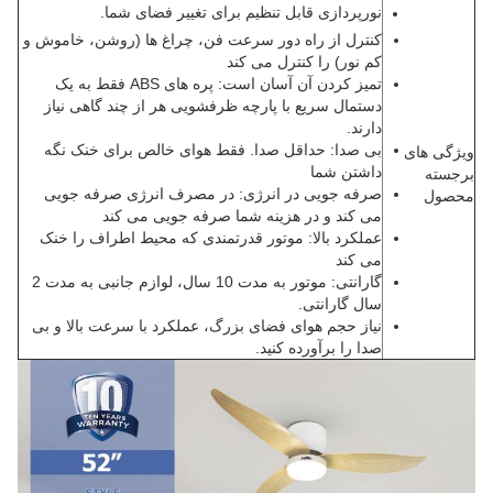
نورپردازی قابل تنظیم برای تغییر فضای شما.
کنترل از راه دور سرعت فن، چراغ ها (روشن، خاموش و
کم نور) را کنترل می کند
تمیز کردن آن آسان است: پره های ABS فقط به یک
دستمال سریع با پارچه ظرفشویی هر از چند گاهی نیاز
دارند.
بی صدا
: حداقل صدا. فقط هوای خالص برای خنک نگه
ویژگی های
داشتن شما
برجسته
صرفه جویی در انرژی
: در مصرف انرژی صرفه جویی
محصول
می کند و در هزینه شما صرفه جویی می کند
عملکرد بالا
: موتور قدرتمندی که محیط اطراف را خنک
می کند
گارانتی
: موتور به مدت 10 سال، لوازم جانبی به مدت 2
سال گارانتی.
نیاز حجم هوای فضای بزرگ، عملکرد با سرعت بالا و بی
صدا را برآورده کنید.