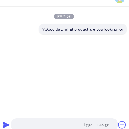
شماره 126، خیابان ژونگ هنگ، روستای بائویو، شهر هنگلان، شهر
ژونگشان، استان گوانگدونگ، چین
7:57 PM
تلفن
86--18126432925
Good day, what product are you looking for?
سیاست حفظ حریم خصوصی
|
نقشه سایت
چین با کیفیت خوب پنکه سقفی LED از راه دور تامین کننده. حق چاپ ©
-2026 1stshine Industrial Company Limited . تمامی حقوق محفوظ
است.