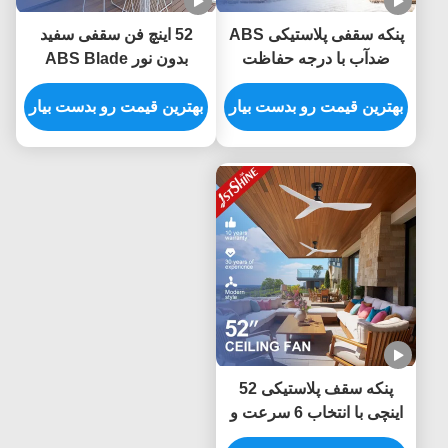
پنکه سقفی پلاستیکی ABS
52 اینچ فن سقفی سفید
ضدآب با درجه حفاظت
بدون نور ABS Blade
IP65، پره‌های 52 اینچی و
Smart APP Control
ریموت کنترل
بهترین قیمت رو بدست بیار
بهترین قیمت رو بدست بیار
پنکه سقف پلاستیکی 52
اینچی با انتخاب 6 سرعت و
کنترل از راه دور هوشمند