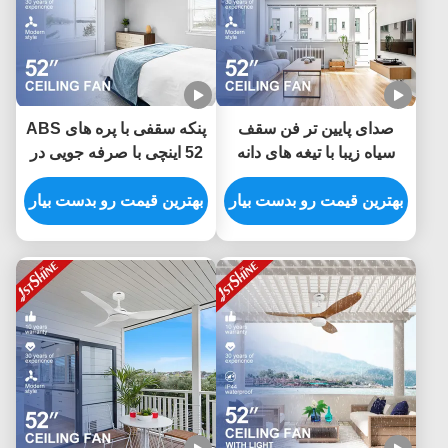
صدای پایین تر فن سقف
پنکه سقفی با پره های ABS
سیاه زیبا با تیغه های دانه
52 اینچی با صرفه جویی در
چوب تاریک و نوع سوئیچ
مصرف انرژی، کنترل
کنترل از راه دور
بهترین قیمت رو بدست بیار
بهترین قیمت رو بدست بیار
هوشمند از طریق اپلیکیشن و
ریموت