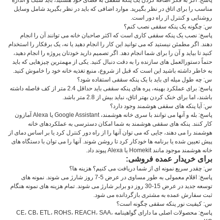
پاسخ: اگر به فکر اضافه کردن یک پنکه سقفی به فضای خود هستید، باید سبک و اندازه
مناسب را برای اتاق در نظر بگیرید. موارد اضافی که باید در نظر بگیرید شامل وسایل
روشنایی و کنترل از راه دور است.
س: چگونه یک پنکه سقفی نصب کنم؟
پاسخ: نصب یک پنکه سقفی کاری است که اکثر صاحبان خانه می توانند آن را انجام
دهند. اگر مطمئن نیستید که می توانید این کار را انجام دهید یا نه، یک برقکار را استخدام
کنید تا بیاید و آن را برای شما انجام دهد. اگر تصمیم دارید خودتان پروژه را انجام دهید،
حتماً دستورالعمل های سازنده را به دقت دنبال کنید. یکی از مهمترین چیزهایی که باید
به خاطر داشته باشید این است که قبل از شروع، منبع تغذیه خانه خود را خاموش کنید.
س: چه طول میله ای باید با یک پنکه سقفی استفاده شود؟
پاسخ: برای عملکرد بهینه، پره های پنکه سقفی باید حداقل 2.4 متر از کف فاصله داشته
باشند، اما برای خنک کردن بهتر اتاق، نباید بیش از 2.8 متر باشد.
س: آیا پنکه های سقفی هوشمند وجود دارد؟
پاسخ: بله و آنها می توانند با سری خانه هوشمند، Google Assistant یا Alexa آمازون
کار کنند. پنکه های سقفی هوشمند به شما امکان دسترسی به عملکردهای خانه
هوشمند را می دهند، جایی که می توان آنها را از راه دور کنترل کرد یا بر اساس دمای از
پیش تعیین شده یا برنامه ها خودکار کرد تا روشن شوند. آنها را می توان با دستگاه های
خانه هوشمند موجود مانند Homekit یا Alexa پیوند داد.
برای خریدار عمده فروشی:
س: چقدر سریع نمونه ای از شما دریافت می کنیم؟ هزینه ها؟
پاسخ: اقلام معمولی به طور مساوی در عرض 5-7 روز شارژ می شوند. نمونه های
توسعه جدید در عرض 15-30 روز دو برابر شارژ می شوند. تمام هزینه های نمونه هنگام
ثبت سفارش عمده به مشتری بازگردانده می شود.
س: کیفیت نور پنکه سقفی چگونه است؟
پاسخ: محصولات اصلی ما دارای گواهینامه CE، CB، ETL، ROHS، REACH، SAA،