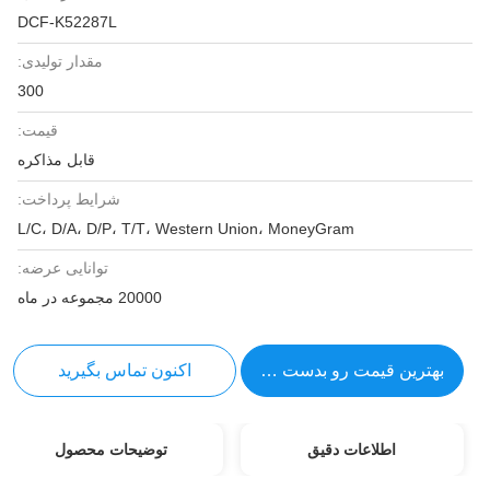
DCF-K52287L
مقدار تولیدی:
300
قیمت:
قابل مذاکره
شرایط پرداخت:
L/C، D/A، D/P، T/T، Western Union، MoneyGram
توانایی عرضه:
20000 مجموعه در ماه
بهترین قیمت رو بدست بیار
اکنون تماس بگیرید
اطلاعات دقیق
توضیحات محصول