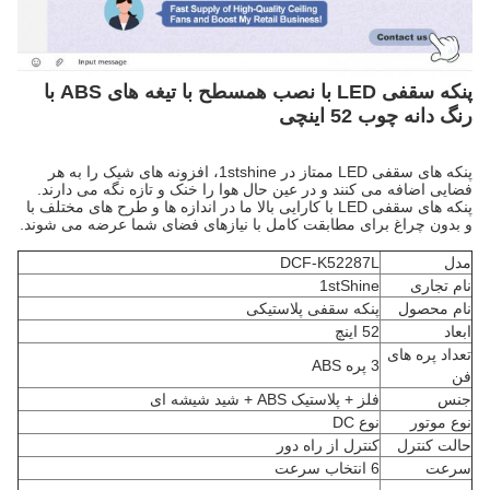
پنکه سقفی LED با نصب همسطح با تیغه های ABS با
رنگ دانه چوب 52 اینچی
پنکه های سقفی LED ممتاز در 1stshine، افزونه های شیک را به هر
فضایی اضافه می کنند و در عین حال هوا را خنک و تازه نگه می دارند.
پنکه های سقفی LED با کارایی بالا ما در اندازه ها و طرح های مختلف با
و بدون چراغ برای مطابقت کامل با نیازهای فضای شما عرضه می شوند.
مدل
DCF-K52287L
نام تجاری
1stShine
نام محصول
پنکه سقفی پلاستیکی
ابعاد
52 اینچ
تعداد پره های
3 پره ABS
فن
جنس
فلز + پلاستیک ABS + شید شیشه ای
نوع موتور
نوع DC
حالت کنترل
کنترل از راه دور
سرعت
6 انتخاب سرعت