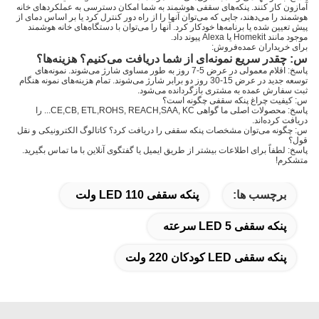
آمازون کار کنند. پنکه‌های سقفی هوشمند به شما امکان دسترسی به عملکردهای خانه
هوشمند را می‌دهند، جایی که می‌توان آنها را از راه دور کنترل کرد یا بر اساس دمای از
پیش تعیین شده یا برنامه‌ها خودکار کرد. آنها را می‌توان با دستگاه‌های خانه هوشمند
موجود مانند Homekit یا Alexa پیوند داد.
برای خریداران عمده‌فروش:
س: چقدر سریع نمونه‌ای از شما دریافت می‌کنیم؟ هزینه‌ها؟
پاسخ: اقلام معمولی در عرض 5-7 روز به طور مساوی شارژ می‌شوند. نمونه‌های
توسعه جدید در عرض 15-30 روز دو برابر شارژ می‌شوند. تمام هزینه‌های نمونه هنگام
ثبت سفارش عمده به مشتری بازگردانده می‌شود.
س: کیفیت چراغ پنکه سقفی چگونه است؟
پاسخ: محصولات اصلی ما گواهی CE,CB, ETL,ROHS, REACH,SAA, KC... را
دریافت کرده‌اند.
س: چگونه می‌توان مشخصات پنکه سقفی را دریافت کرد؟ کاتالوگ الکترونیکی و نقل
قول؟
پاسخ: لطفاً برای اطلاعات بیشتر از طریق ایمیل یا گفتگوی آنلاین با ما تماس بگیرید.
متشکرم!
برچسب ها:
پنکه سقفی LED 110 ولت
پنکه سقفی LED 5 سرعته
پنکه سقفی LED کودکان 220 ولت