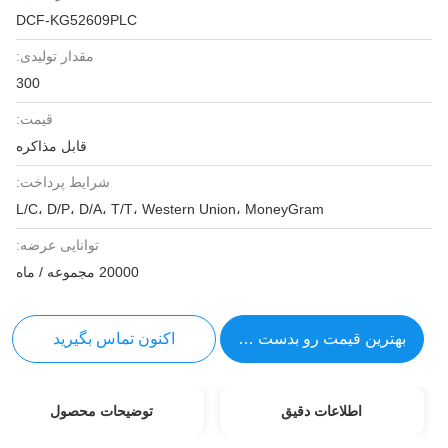
DCF-KG52609PLC
مقدار تولیدی:
300
قیمت:
قابل مذاکره
شرایط پرداخت:
L/C، D/P، D/A، T/T، Western Union، MoneyGram
توانایی عرضه:
20000 مجموعه / ماه
بهترین قیمت رو بدست بیار
اکنون تماس بگیرید
اطلاعات دقیق
توضیحات محصول