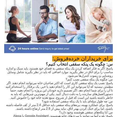
برای خریداران خرده‌فروش:
س: چگونه یک پنکه سقفی انتخاب کنیم؟
پاسخ: اگر به فکر اضافه کردن یک پنکه سقفی به فضای خود هستید، باید سبک و اندازه
مناسب را برای اتاق در نظر بگیرید. موارد اضافی که باید در نظر بگیرید شامل وسایل
روشنایی و ریموت کنترل‌ها می‌شود.
س: چگونه یک پنکه سقفی نصب کنم؟
پاسخ: نصب یک پنکه سقفی کاری است که اکثر صاحبان خانه می‌توانند انجام دهند. اگر
مطمئن نیستید که آیا می‌توانید این کار را انجام دهید یا خیر، یک برقکار را استخدام کنید
تا آن را برای شما انجام دهد. اگر تصمیم دارید خودتان این پروژه را انجام دهید، حتماً
دستورالعمل‌های سازنده را به دقت دنبال کنید. یکی از مهم‌ترین چیزهایی که باید به
خاطر داشته باشید این است که قبل از شروع، منبع تغذیه خانه خود را خاموش کنید.
س: چه طول میله‌ای باید با یک پنکه سقفی استفاده شود؟
پاسخ: برای عملکرد بهینه، پره‌های پنکه سقفی باید حداقل 2.4 متر از کف فاصله داشته
باشند، اما برای خنک کردن بهتر اتاق، نباید بیش از 2.8 متر ارتفاع داشته باشند.
س: آیا پنکه‌های سقفی هوشمند وجود دارد؟
پاسخ: بله و آنها می‌توانند با سری‌های خانه هوشمند، Google Assistant یا Alexa