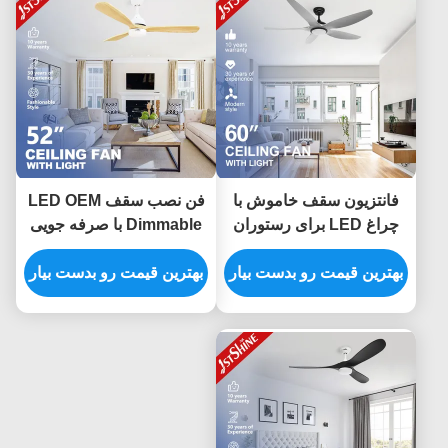
فانتزیون سقف خاموش با
فن نصب سقف LED OEM
چراغ LED برای رستوران
Dimmable با صرفه جویی
آشپزخانه
در انرژی موتور مس 220
بهترین قیمت رو بدست بیار
ولت DC
بهترین قیمت رو بدست بیار