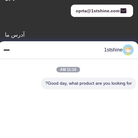
oprta@1stshine.com
آدرس ما
آدرس
1stshine
شماره 126، خیابان ژونگ هنگ، روستای بائویو، شهر هنگلان، شهر
ژونگشان، استان گوانگدونگ، چین
11:16 AM
تلفن
86--18126432925
Good day, what product are you looking for?
سیاست حفظ حریم خصوصی
|
نقشه سایت
چین با کیفیت خوب پنکه سقفی LED از راه دور تامین کننده. حق چاپ ©
-2026 1stshine Industrial Company Limited . تمامی حقوق محفوظ