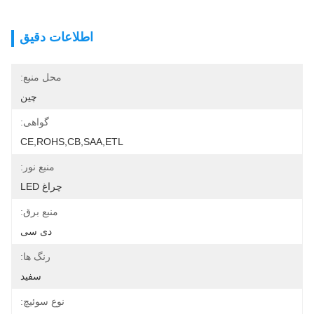
اطلاعات دقیق
محل منبع:
چین
گواهی:
CE,ROHS,CB,SAA,ETL
منبع نور:
چراغ LED
منبع برق:
دی سی
رنگ ها:
سفید
نوع سوئیچ: