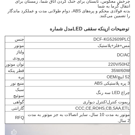
چرخش معکوس، تابستان برای خنک کردن اتاق شما، زمستان برای
انتقال گرما به شما
بدنه فولادی محکم و پره‌های ABS، دوام طولانی مدت و عملکرد ماندگار
را تضمین می‌کنند.
توضیحات
از
پنکه سقفی LED
مدل شماره
DCF-KG52609PLC
جنس
مس+فلز+پلاستیک
موتور
ولتاژ
DC/AC
ورودی
220V/50HZ
توان موتور
35W/60W
قطر پنکه
52 اینچ/OEM
پره
3 پره پلاستیکی ABS
منبع نور
سبک
چراغ LED سه رنگ
سوئیچ
ریموت کنترل/کنترل دیواری
گواهی
CCC,CE,ROHS,CB,SAA,ETL
گارانتی
موتور به مدت 10 سال، سایر اتصالات به جز موتور به مدت
RFQ
2 سال.