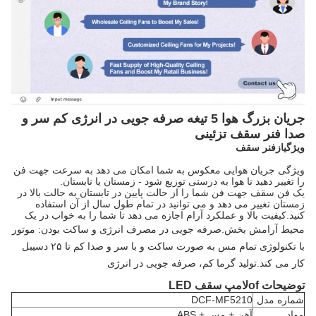
جریان بزرگ هوا 5 تیغه صرفه جویی در انرژی کم سر و
صدا فنر سقف تزئینی
ویژگی
از
فنر سقف
ویژگی جریان هوایی معکوس به شما امکان می دهد به سرعت جهت فن
را تغییر دهید تا هوا به درستی توزیع شود - زمستان یا تابستان.
یک فن سقف جهت فن شما را از حالت پایین در تابستان به حالت بالا در
زمستان تغییر می دهد و می توانید در تمام طول سال از آن استفاده
کنید.کیفیت بالا و عملکرد آرام اجازه می دهد تا شما را به خواب در یک
محیط آرامش بخش.
صرفه جویی در مصرف انرژی و ساکت بودن: موتور 
با تکنولوژی تمام مس به صورت ساکت و با سر و صدا کم تا ۲۵ دسیبل 
کار می کند.
تولید گرما کم، صرفه جویی در انرژی
توضیحات
f
o
لامپ سقف LED
شماره مدل
DCF-MF5210
مواد
آهن + مس + ABS