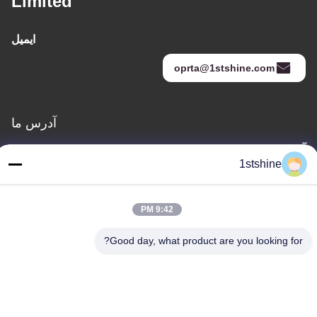
Limited
ایمیل
oprta@1stshine.com
آدرس ما
آدرس
1stshine
شماره 126، خیابان ژونگ هنگ، روستای بائویو، شهر هنگلان، شهر
ژونگشان، استان گوانگدونگ، چین
9:42 PM
تلفن
86--18126432925
Good day, what product are you looking for?
سیاست حفظ حریم خصوصی
|
نقشه سایت