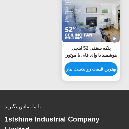
پنکه سقفی 52 اینچی
هوشمند با وای فای با موتور
DC بی صدا چراغ ها
بهترین قیمت رو بدست بیار
با ما تماس بگیرید
1stshine Industrial Company