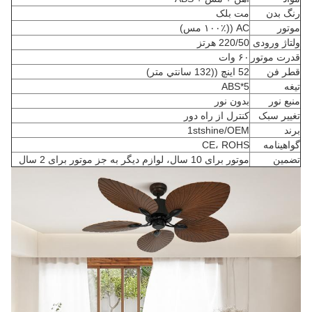
رنگ بدن
مت بلک
موتور
AC ((۱۰۰٪ مس)
ولتاژ ورودی
220/50 هرتز
قدرت موتور
۶۰ وات
قطر فن
52 اينچ ((132 سانتي متر)
تیغه
5*ABS
منبع نور
بدون نور
تغییر سبک
کنترل از راه دور
برند
1stshine/OEM
گواهینامه
CE، ROHS
تضمین
موتور برای 10 سال، لوازم دیگر به جز موتور برای 2 سال