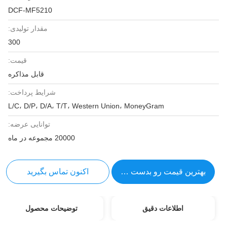
DCF-MF5210
مقدار تولیدی:
300
قیمت:
قابل مذاکره
شرایط پرداخت:
L/C، D/P، D/A، T/T، Western Union، MoneyGram
توانایی عرضه:
20000 مجموعه در ماه
بهترین قیمت رو بدست بیار
اکنون تماس بگیرید
اطلاعات دقیق
توضیحات محصول