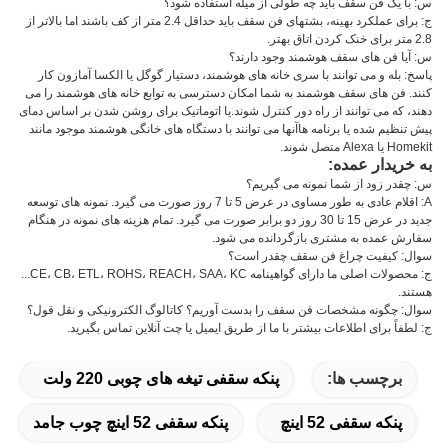
س: با یک فن سقف باید چه طولی از میله استفاده شود؟
ج: برای عملکرد بهینه، بشتهای فن سقف باید حداقل 2.4 متر از کف باشند اما بالاتر از
2.8 متر برای خنک کردن اتاق بهتر.
س: آیا فن های سقف هوشمند وجود دارند؟
پاسخ: بله و می توانند با سری خانه های هوشمند، دستیار گوگل یا الکسا آمازون کار
کنند. فن های سقف هوشمند به شما امکان دسترسی به توابع خانه های هوشمند را می
دهند، که می توانند از راه دور کنترل شوند.یا اتوماتیک برای روشن شدن بر اساس دمای
پیش تنظیم شده یا برنامه هاآنها می توانند با دستگاه های خانگی هوشمند موجود مانند
Homekit یا Alexa متصل شوند.
به خریدار عمده:
س: چقدر زود از شما نمونه می گیریم؟
A: اقلام عادی به طور مساوی در عرض 5 تا 7 روز صورت می گیرد. نمونه های توسعه
جدید در عرض 15 تا 30 روز دو برابر صورت می گیرد. تمام هزینه های نمونه در هنگام
سفارش عمده به مشتری بازگردانده می شود.
سوال: کیفیت چراغ فن سقف چقدر است؟
ج: محصولات اصلی ما دارای گواهینامه CE، CB، ETL، ROHS، REACH، SAA، KC...
هستند.
سوال: چگونه مشخصات فن سقف را بدست آوریم؟ کاتالوگ الکترونیکی و نقل قول؟
ج: لطفاً برای اطلاعات بیشتر با ما از طریق ایمیل یا چت آنلاین تماس بگیرید.
برچسب ها:
پنکه سقفی تیغه های چوبی 220 ولت
پنکه سقفی 52 اینچ
پنکه سقفی 52 اینچ چوب جامد