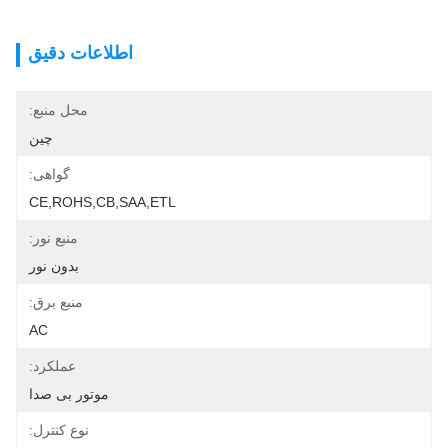
اطلاعات دقیق
محل منبع:
چین
گواهی:
CE,ROHS,CB,SAA,ETL
منبع نور:
بدون نور
منبع برق:
AC
عملکرد:
موتور بی صدا
نوع کنترل: