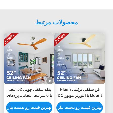
محصولات مرتبط
فن سقفی تزئینی Flush
پنکه سقفی چوبی 52 اینچی
Mount با اینورتر موتور DC
با 6 سرعت انتخابی، پره‌های
5 سرعت
چوبی جامد و موتور DC کم
بهترین قیمت رو بدست بیار
مصرف
بهترین قیمت رو بدست بیار