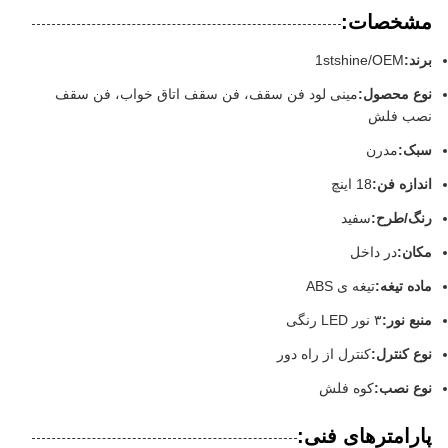
مشخصات:
برند:
1stshine/OEM
نوع محصول:
مینی لود فن سقف، فن سقف اتاق خواب، فن سقف
نصب فلش
سبک:
مدرن
اندازه فن:
18 اينچ
رنگ/طرح:
سفید
مکان:
در داخل
ماده تیغه:
تیغه ی ABS
منبع نور:
۳ نور LED رنگی
نوع کنترل:
کنترل از راه دور
نوع نصب:
کوه فلش
پارامترهای فنی: