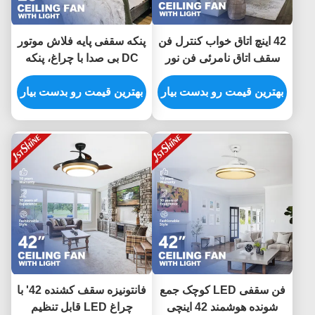
42 اینچ اتاق خواب کنترل فن
پنکه سقفی پایه فلاش موتور
سقف اتاق نامرئی فن نور
DC بی صدا با چراغ، پنکه
کم سر و صدا
پایین برای اتاق خواب
بهترین قیمت رو بدست بیار
بهترین قیمت رو بدست بیار
فن سقفی LED کوچک جمع
فانتونیزه سقف کشنده 42' با
شونده هوشمند 42 اینچی
چراغ LED قابل تنظیم