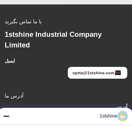
با ما تماس بگیرید
1stshine Industrial Company
Limited
ایمیل
oprta@1stshine.com
آدرس ما
آدرس
شماره 126، خیابان ژونگ هنگ، روستای بائویو، شهر هنگلان، شهر
1stshine
ژونگشان، استان گوانگدونگ، چین