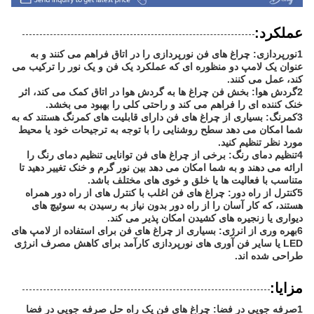
عملکرد:
1نورپردازی: چراغ های فن نورپردازی را در اتاق فراهم می کنند و به
عنوان یک لامپ دو منظوره ای که عملکرد یک فن و یک نور را ترکیب می
کند، عمل می کنند.
2گردش هوا: بخش فن چراغ ها به گردش هوا در اتاق کمک می کند، اثر
خنک کننده ای را فراهم می کند و راحتی کلی را بهبود می بخشد.
3کمرنگ: بسیاری از چراغ های فن دارای قابلیت های کمرنگ هستند که به
شما امکان می دهد سطح روشنایی را با توجه به ترجیحات خود یا محیط
مورد نظر تنظیم کنید.
4تنظیم دمای رنگ: برخی از چراغ های فن توانایی تنظیم دمای رنگ را
ارائه می دهند و به شما امکان می دهد بین نور گرم و خنک تغییر دهید تا
متناسب با فعالیت ها یا خلق و خوی های مختلف باشد.
5کنترل از راه دور: چراغ های فن اغلب با کنترل های از راه دور همراه
هستند، که کار آسان را از راه دور بدون نیاز به رسیدن به سوئیچ های
دیواری یا زنجیره های کشیدن امکان پذیر می کند.
6بهره وری از انرژی: بسیاری از چراغ های فن برای استفاده از لامپ های
LED یا سایر فن آوری های نورپردازی کارآمد برای کاهش مصرف انرژی
طراحی شده اند.
مزایا:
1صرفه جویی در فضا: چراغ های فن یک راه حل صرفه جویی در فضا