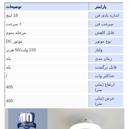
پارامتر
توضیحات
اندازه بادی فن
18 اينچ
سرعت فن
۶ سرعت
قابل کاهش
مرحله سوم
نوع موتور
موتور DC
ولتاژ
220 ولت/50 هرتز
زمان بندی
بله
قابل برگشت
بله
حداکثر وات
/
ارتفاع (ملی
405
متر)
عرض (ملی
450
متر)