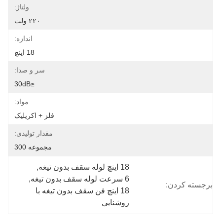
ولتاژ:
۲۲۰ ولت
اندازه:
18 اينچ
سر و صدا:
≤30dB
مواد:
فلز + اکریلیک
مقدار تولیدی:
مجموعه 300
18 اینچ لوله سقف بدون تیغه
, 
6 سرعت لوله سقف بدون تیغه
, 
برجسته کردن:
18 اینچ فن سقف بدون تیغه با 
روشنایی