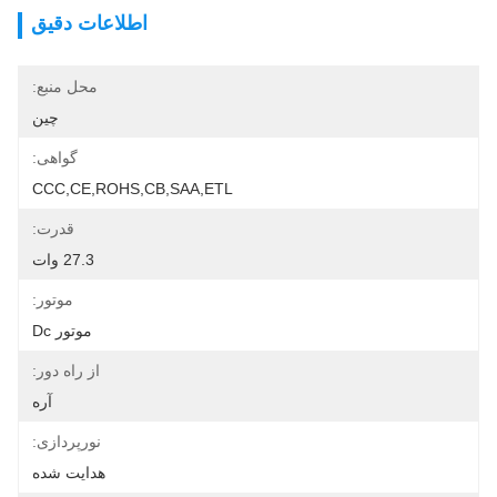
اطلاعات دقیق
محل منبع:
چین
گواهی:
CCC,CE,ROHS,CB,SAA,ETL
قدرت:
27.3 وات
موتور:
موتور Dc
از راه دور:
آره
نورپردازی:
هدایت شده