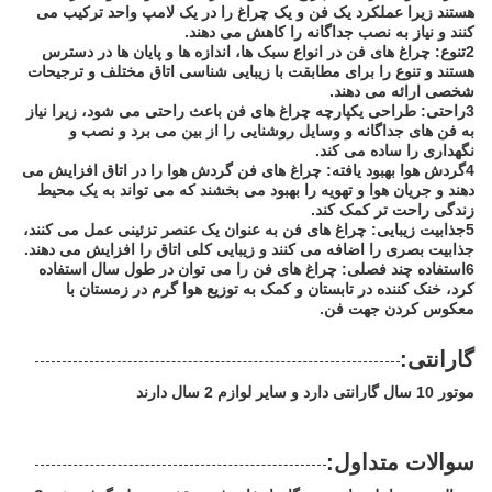
هستند زیرا عملکرد یک فن و یک چراغ را در یک لامپ واحد ترکیب می
کنند و نیاز به نصب جداگانه را کاهش می دهند.
2تنوع: چراغ های فن در انواع سبک ها، اندازه ها و پایان ها در دسترس
هستند و تنوع را برای مطابقت با زیبایی شناسی اتاق مختلف و ترجیحات
شخصی ارائه می دهند.
3راحتی: طراحی یکپارچه چراغ های فن باعث راحتی می شود، زیرا نیاز
به فن های جداگانه و وسایل روشنایی را از بین می برد و نصب و
نگهداری را ساده می کند.
4گردش هوا بهبود یافته: چراغ های فن گردش هوا را در اتاق افزایش می
دهند و جریان هوا و تهویه را بهبود می بخشند که می تواند به یک محیط
زندگی راحت تر کمک کند.
5جذابیت زیبایی: چراغ های فن به عنوان یک عنصر تزئینی عمل می کنند،
جذابیت بصری را اضافه می کنند و زیبایی کلی اتاق را افزایش می دهند.
6استفاده چند فصلی: چراغ های فن را می توان در طول سال استفاده
کرد، خنک کننده در تابستان و کمک به توزیع هوا گرم در زمستان با
معکوس کردن جهت فن.
گارانتی:
موتور 10 سال گارانتی دارد و سایر لوازم 2 سال دارند
سوالات متداول: