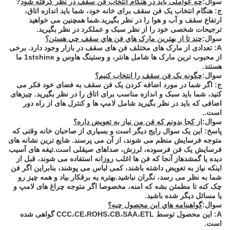
سوال:
چه عواملی باید در هنگام انتخاب فن سقف در نظر گرفته شود
?
ج: هنگام انتخاب یک فن سقف برای خانه خود، شما باید اندازه اتاق،
ارتفاع سقف و آب و هوا را در نظر بگیرید.شما همچنین می خواهید
ترجیحات شخصی خود را از نظر سبک و عملکرد در نظر بگیرید.
سوال:
چند تا از بهترين مارک هاي فن هاي سقف چي هستن؟
A: تعدادی از مارک های مختلف فن های سقف در بازار وجود دارد. برخی
از محبوب ترین مارک ها شامل هانتر، و وستینگ هاوس و 1stshine ما
هستند.
سوال:
چگونه یک فن سقف را انتخاب کنیم؟
ج: اگر شما در مورد اضافه کردن یک فن سقف به فضای خود فکر می
کنید، شما باید سبک و اندازه مناسب برای اتاق را در نظر بگیرید. چیزهای
اضافی که باید در نظر بگیرید شامل لامپ ها و کنترل های از راه دور
است..
سوال:
از کجا بدونم که فن من نیاز به تعویض داره؟
پاسخ: این یک سوال رایج دیگر است و بسیاری از صاحبان خانه وقتی که
متوجه فرسایش منظم می شوند، از آن می پرسند. شایع ترین نشانه های
فرسایش یک فن فرسوده، لرزش، صداهای صیقلی است.تیغه های آسیب
دیده یا گمشدهاز آنجا که فن ها اغلب روزانه استفاده می شوند، قبل از
اینکه نیاز به تعویض داشته باشند، کمی لباس می پوشند، بنابراین اگر فن
شما به نظر می رسد، نگران نباشید.بهتره يه برقکار بياد و همه چيز رو
چک کنه تا مطمئن بشه که امنه، مخصوصا اگر متوجه چراغ های لامپ و
یا مسائل دیگر شده باشید.
سوال:
گواهينامه هاي اين محصول چيه؟
A: این محصول توسط CCC،CE،ROHS،CB،SAA،ETL گواهی شده
است.