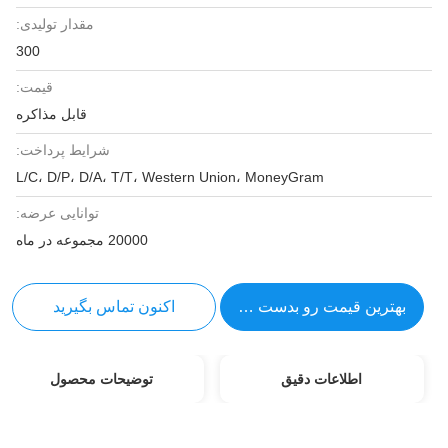
مقدار تولیدی:
300
قیمت:
قابل مذاکره
شرایط پرداخت:
L/C، D/P، D/A، T/T، Western Union، MoneyGram
توانایی عرضه:
20000 مجموعه در ماه
بهترین قیمت رو بدست بیار
اکنون تماس بگیرید
اطلاعات دقیق
توضیحات محصول