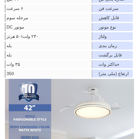
سرعت فن
۶ سرعت
قابل کاهش
مرحله سوم
نوع موتور
موتور DC
ولتاژ
۲۳۰ ولت/۵۰ هرتز
زمان بندی
بله
قابل برگشت
بله
حداکثر وات
۳۵ وات
ارتفاع (ملی متر)
350