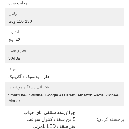
هدایت شده
ولتاژ:
110-230 ولت
اندازه:
42 اینچ
سر و صدا:
≤30dB
مواد:
فلز + پلاستیک + آکریلیک
پشتیبانی دستگاه هوشمند:
SmartLife-1Stshine/ Google Assistant/ Amazon Alexa/ Zigbee/ 
Matter
چراغ پنکه سقفی اتاق خواب
, 
برجسته کردن:
5 فن سقف کنترل سرعت
, 
فنر سقف LED نامرئی