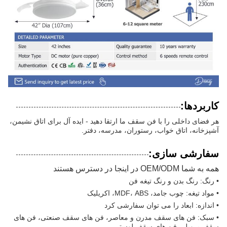
کاربردها:
هر فضای داخلی را با فن سقف ما ارتقا دهید - ایده آل برای اتاق نشیمن،
آشپزخانه، اتاق خواب، رستوران، مدرسه، دفتر.
سفارشی سازی:
همه به شما OEM/ODM در اینجا در دسترس هستند
• رنگ: رنگ بدن و رنگ تیغه فن
• مواد تیغه: چوب جامد، MDF، ABS، اکریلیک
• اندازه: ابعاد را می توان سفارشی کرد
• سبک: فن های سقف مدرن و معاصر، فن های سقف صنعتی، فن های
سقف پروپلر، فن های سقف لوستر