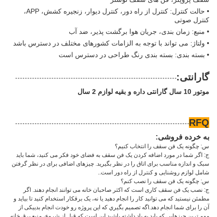
• حالت کنترل: کنترل از راه دور، کنترل دیوار، زنجیره کشش، APP،
کنترل صوتی
• منبع: زمان بندی، جریان هوا برگشت پذیر، ضد آب
• ولتاژ: می تواند با توجه به الزامات کشورهای مختلف در دسترس باشد
• بسته بندی: بسته بندی رنگ طراحی در دسترس است
گارانتی:
موتور 10 سال گارانتی داره و بقیه لوازم 2 سال
RFQ
به خرده فروشی:
س: چگونه یک فن سقف را انتخاب کنیم؟
ج: اگر شما در مورد اضافه کردن یک فن سقف به فضای خود فکر می کنید، شما باید
سبک و اندازه مناسب برای اتاق را در نظر بگیرید. چیزهای اضافی برای در نظر گرفتن
شامل لوازم روشنایی و کنترل از راه دور است..
س: چگونه یک فن سقف را نصب کنم؟
ج: نصب یک فن سقف کاری است که اکثر صاحبان خانه می توانند انجام دهند. اگر
مطمئن نیستید که می توانید کار را انجام دهید یا نه، یک برقکار استخدام کنید تا بیاید و
آن را برای شما انجام دهد.اگه تصميم بگيري که اين پروژه رو خودت انجام بديیکی از
مهم ترین چیزهایی که باید به یاد داشته باشید این است که قبل از شروع، منبع برق خانه