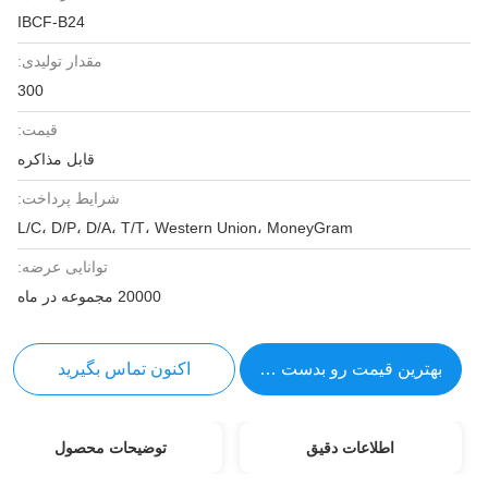
IBCF-B24
مقدار تولیدی:
300
قیمت:
قابل مذاکره
شرایط پرداخت:
L/C، D/P، D/A، T/T، Western Union، MoneyGram
توانایی عرضه:
20000 مجموعه در ماه
بهترین قیمت رو بدست بیار
اکنون تماس بگیرید
اطلاعات دقیق
توضیحات محصول