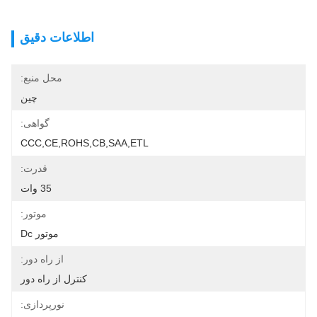
اطلاعات دقیق
محل منبع:
چین
گواهی:
CCC,CE,ROHS,CB,SAA,ETL
قدرت:
35 وات
موتور:
موتور Dc
از راه دور:
کنترل از راه دور
نورپردازی: