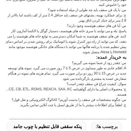
خود را خاموش کنید.
س: با یک فن سقف باید چه طولی از میله استفاده شود؟
ج: برای عملکرد بهینه، بشتهای فن سقف باید حداقل 2.4 متر از کف باشند اما بالاتر از
2.8 متر برای خنک کردن اتاق بهتر.
س: آیا فن های سقف هوشمند وجود دارند؟
پاسخ: بله و می توانند با سری خانه های هوشمند، دستیار گوگل یا الکسا آمازون کار
کنند. فن های سقف هوشمند به شما امکان دسترسی به توابع خانه های هوشمند را می
دهند، که می توانند از راه دور کنترل شوند.یا اتوماتیک برای روشن شدن بر اساس دمای
پیش تنظیم شده یا برنامه هاآنها می توانند با دستگاه های خانگی هوشمند موجود مانند
Homekit یا Alexa متصل شوند.
به خریدار عمده:
س: چقدر زود از شما نمونه می گیریم؟
A: اقلام عادی به طور مساوی در عرض 5 تا 7 روز صورت می گیرد. نمونه های توسعه
جدید در عرض 15 تا 30 روز دو برابر صورت می گیرد. تمام هزینه های نمونه در هنگام
سفارش عمده به مشتری بازگردانده می شود.
سوال: کیفیت چراغ فن سقف چقدر است؟
ج: محصولات اصلی ما دارای گواهینامه CE، CB، ETL، ROHS، REACH، SAA، KC...
هستند.
س: چگونه مشخصات فن سقف را بدست آوریم؟ کاتالوگ الکترونیکی و نقل قول؟
ج: لطفاً برای اطلاعات بیشتر با ما از طریق ایمیل یا چت آنلاین تماس بگیرید.
برچسب ها:
پنکه سقفی قابل تنظیم با چوب جامد