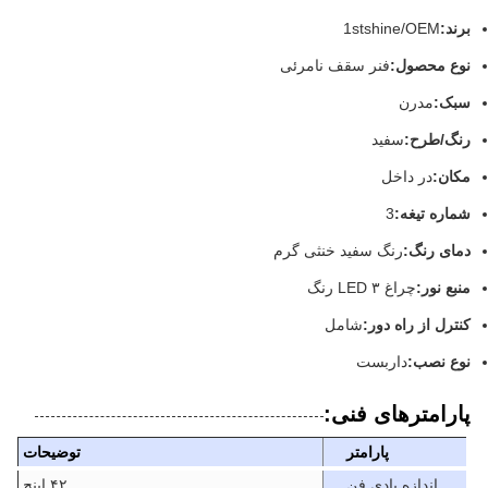
برند:
1stshine/OEM
نوع محصول:
فنر سقف نامرئی
سبک:
مدرن
رنگ/طرح:
سفید
مکان:
در داخل
شماره تیغه:
3
دمای رنگ:
رنگ سفید خنثی گرم
منبع نور:
چراغ LED ۳ رنگ
کنترل از راه دور:
شامل
نوع نصب:
داربست
پارامترهای فنی:
پارامتر
توضیحات
اندازه بادی فن
۴۲ اینچ