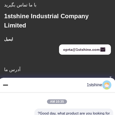
با ما تماس بگیرید
1stshine Industrial Company
Limited
ایمیل
oprta@1stshine.com
آدرس ما
آدرس
1stshine
شماره 126، خیابان ژونگ هنگ، روستای بائویو، شهر هنگلان، شهر
ژونگشان، استان گوانگدونگ، چین
تلفن
10:35 AM
86--18126432925
Good day, what product are you looking for?